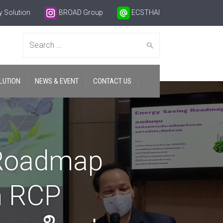
 Solution
BROAD Group
ECSTHAI
Search
LUTION
NEWS & EVENT
CONTACT US
for:
 Roadmap
ึก RCP