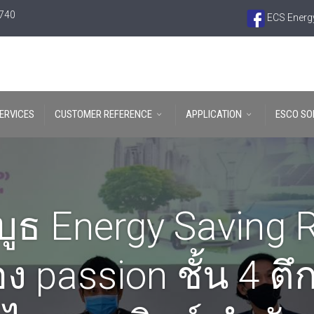
6740
ECS Energy
ERVICES
CUSTOMER REFERENCE
APPLICATION
ESCO SO
บูธ Energy Saving
ง passion ชั้น 4 ต