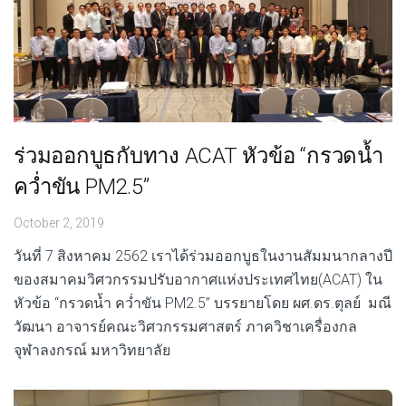
ร่วมออกบูธกับทาง ACAT หัวข้อ “กรวดน้ำ
คว่ำขัน PM2.5”
October 2, 2019
วันที่ 7 สิงหาคม 2562 เราได้ร่วมออกบูธในงานสัมมนากลางปี
ของสมาคมวิศวกรรมปรับอากาศแห่งประเทศไทย(ACAT) ใน
หัวข้อ “กรวดน้ำ คว่ำขัน PM2.5” บรรยายโดย ผศ.ดร.ตุลย์ มณี
วัฒนา อาจารย์คณะวิศวกรรมศาสตร์ ภาควิชาเครื่องกล
จุฬาลงกรณ์ มหาวิทยาลัย