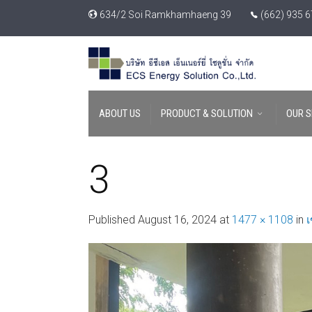
634/2 Soi Ramkhamhaeng 39
(662) 935 
ABOUT US
PRODUCT & SOLUTION
OUR S
3
Published
August 16, 2024
at
1477 × 1108
in
เ