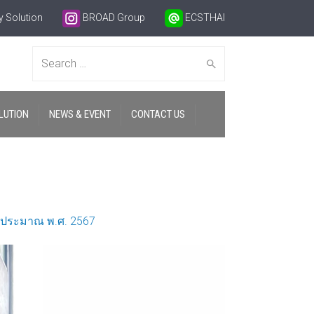
 Solution
BROAD Group
ECSTHAI
Search
LUTION
NEWS & EVENT
CONTACT US
for:
บประมาณ พ.ศ. 2567