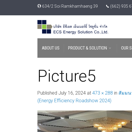
634/2 Soi Ramkhamhaeng 39
(662) 935 
ABOUT US
PRODUCT & SOLUTION
OUR S
Picture5
Published
July 16, 2024
at
473 × 288
in
สัมมนา
(Energy Efficiency Roadshow 2024)