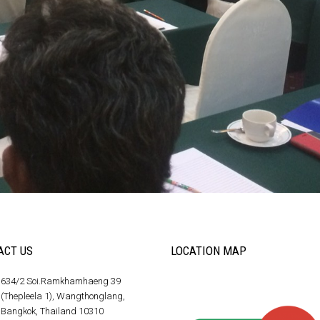
ACT US
LOCATION MAP
634/2 Soi.Ramkhamhaeng 39
(Thepleela 1), Wangthonglang,
Bangkok, Thailand 10310