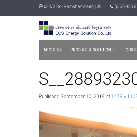
634/2 Soi Ramkhamhaeng 39
(662) 935 
ABOUT US
PRODUCT & SOLUTION
OUR S
S__2889323
Published
September 10, 2019
at
1478 × 110